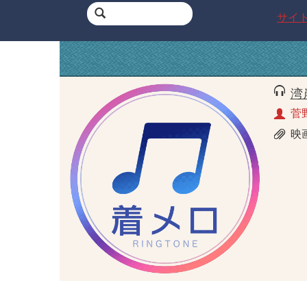
サイ
湾
菅
映