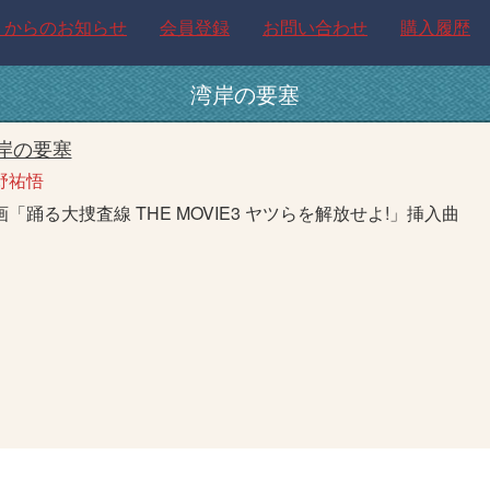
トからのお知らせ
会員登録
お問い合わせ
購入履歴
湾岸の要塞
岸の要塞
野祐悟
画「踊る大捜査線 THE MOVIE3 ヤツらを解放せよ!」挿入曲