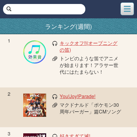
メ
ニ
ュ
ランキング(週間)
ー
1
キックオフ!!(オープニング
の笛)
トンビのような笛でアニメ
が始まります！アラサー世
代にはたまらない！
2
You!Joy!Parade!
マクドナルド「ポケモン30
周年バーガー」篇CMソング
3
好きすぎて滅!