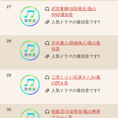
27
武宮夏輝(深田竜生)風の
SNS通知音
人気ドラマの着信音です!!
28
才木優人(髙橋海人)風の着
信音
人気ドラマの着信音です!!
29
三澄ミコト(石原さとみ)風
の閃き音
人気ドラマの着信音です!!
30
桜庭澪(川栄李奈)風の携帯
アラーム音