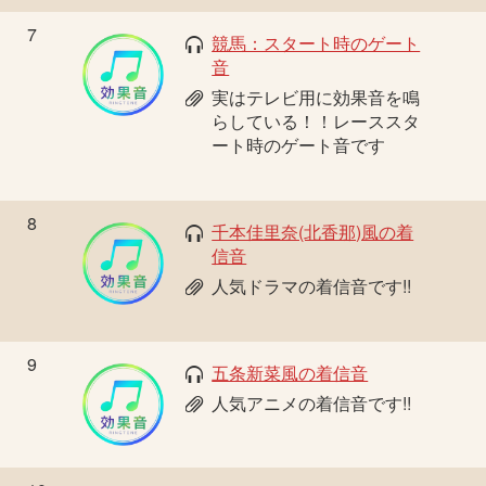
7
競馬：スタート時のゲート
音
実はテレビ用に効果音を鳴
らしている！！レーススタ
ート時のゲート音です
8
千本佳里奈(北香那)風の着
信音
人気ドラマの着信音です!!
9
五条新菜風の着信音
人気アニメの着信音です!!