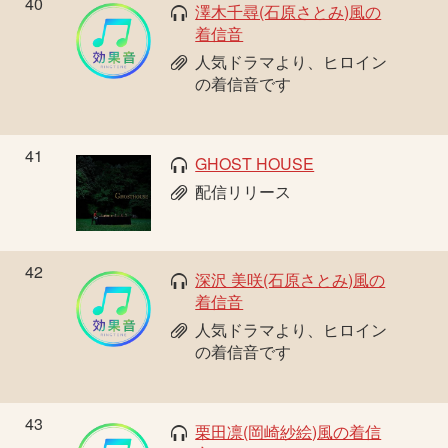
40
澤木千尋(石原さとみ)風の
着信音
人気ドラマより、ヒロイン
の着信音です
41
GHOST HOUSE
配信リリース
42
深沢 美咲(石原さとみ)風の
着信音
人気ドラマより、ヒロイン
の着信音です
43
栗田凛(岡崎紗絵)風の着信