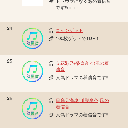
トラウマになるあの着信音
です!!(>_<)
24
コインゲット
100枚ゲットで1UP！
25
立花彩乃(榮倉奈々)風の着
信音
人気ドラマの着信音です!!
26
日高茉海恵(川栄李奈)風の
着信音
人気ドラマの着信音です!!