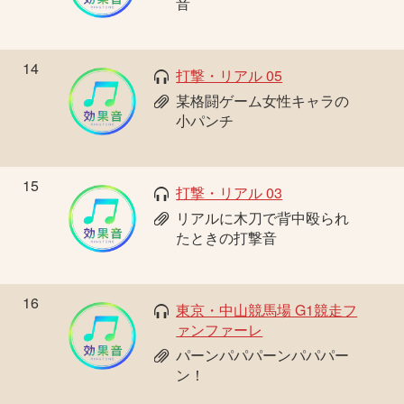
音
14
打撃・リアル 05
某格闘ゲーム女性キャラの
小パンチ
15
打撃・リアル 03
リアルに木刀で背中殴られ
たときの打撃音
16
東京・中山競馬場 G1競走フ
ァンファーレ
パーンパパパーンパパパー
ン！