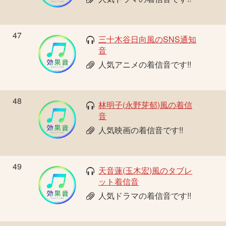
47
三十木谷日向風のSNS通知
音
人気アニメの着信音です!!
48
林明子(永野芽郁)風の着信
音
人気映画の着信音です!!
49
天音蓮(玉木宏)風のタブレ
ット着信音
人気ドラマの着信音です!!