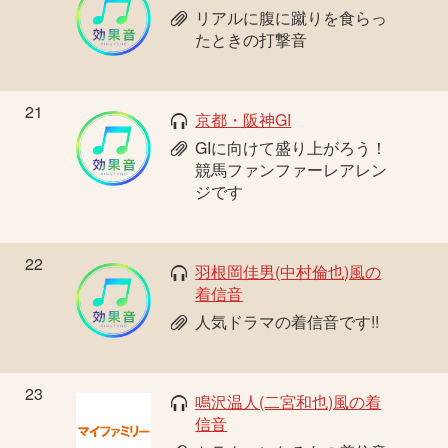
リアルに腹に蹴りを食らっ
たときの打撃音
21
京都・阪神GI
GIに向けて盛り上がろう！
競馬ファンファーレアレン
ジです
22
羽根岡佳男(中村倫也)風の
着信音
人気ドラマの着信音です!!
23
鳴沢温人(二宮和也)風の着
信音