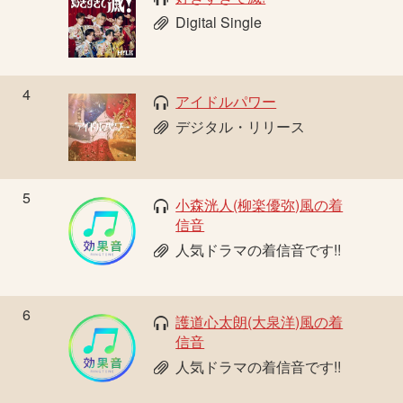
Digital Single
4
アイドルパワー
デジタル・リリース
5
小森洸人(柳楽優弥)風の着
信音
人気ドラマの着信音です!!
6
護道心太朗(大泉洋)風の着
信音
人気ドラマの着信音です!!