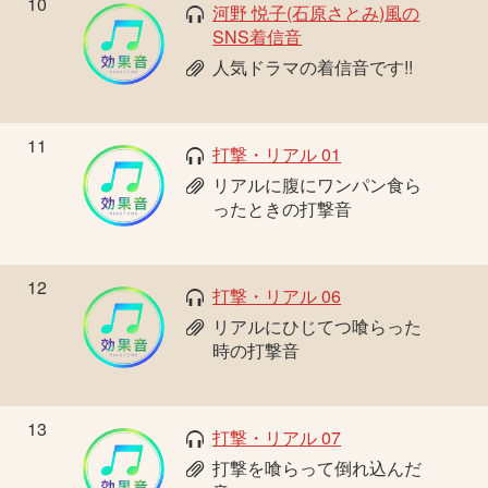
10
河野 悦子(石原さとみ)風の
SNS着信音
人気ドラマの着信音です!!
11
打撃・リアル 01
リアルに腹にワンパン食ら
ったときの打撃音
12
打撃・リアル 06
リアルにひじてつ喰らった
時の打撃音
13
打撃・リアル 07
打撃を喰らって倒れ込んだ