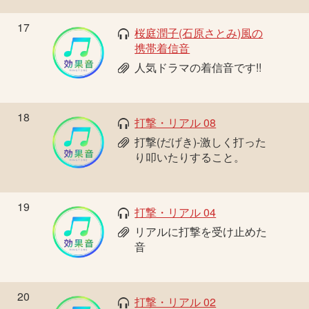
17
桜庭潤子(石原さとみ)風の
携帯着信音
人気ドラマの着信音です!!
18
打撃・リアル 08
打撃(だげき)-激しく打った
り叩いたりすること。
19
打撃・リアル 04
リアルに打撃を受け止めた
音
20
打撃・リアル 02