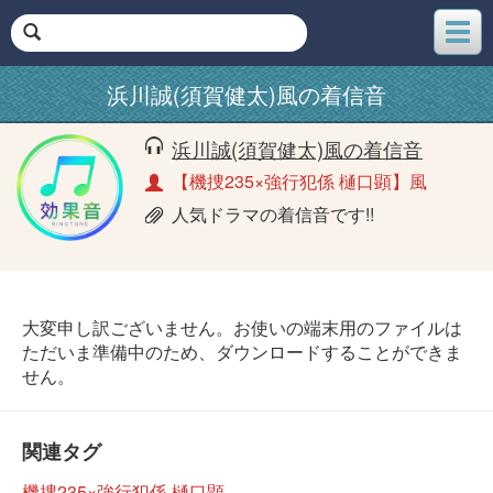
メ
ニ
ュ
浜川誠(須賀健太)風の着信音
ー
浜川誠(須賀健太)風の着信音
【機捜235×強行犯係 樋口顕】風
人気ドラマの着信音です!!
大変申し訳ございません。お使いの端末用のファイルは
ただいま準備中のため、ダウンロードすることができま
せん。
関連タグ
機捜235×強行犯係 樋口顕