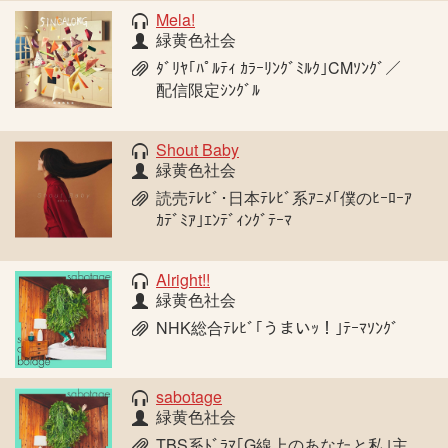
Mela!
緑黄色社会
ﾀﾞﾘﾔ｢ﾊﾟﾙﾃｨ ｶﾗｰﾘﾝｸﾞﾐﾙｸ｣CMｿﾝｸﾞ／
配信限定ｼﾝｸﾞﾙ
Shout Baby
緑黄色社会
読売ﾃﾚﾋﾞ･日本ﾃﾚﾋﾞ系ｱﾆﾒ｢僕のﾋｰﾛｰｱ
ｶﾃﾞﾐｱ｣ｴﾝﾃﾞｨﾝｸﾞﾃｰﾏ
Alright!!
緑黄色社会
NHK総合ﾃﾚﾋﾞ｢うまいｯ！｣ﾃｰﾏｿﾝｸﾞ
sabotage
緑黄色社会
TBS系ﾄﾞﾗﾏ｢G線上のあなたと私｣主