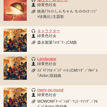
緑黄色社会
映画｢ｸﾚﾖﾝしんちゃん もののけﾆﾝｼﾞ
ｬ珍風伝｣主題歌
キャラクター
緑黄色社会
森永製菓｢inｾﾞﾘｰ｣CM曲
Landscape
緑黄色社会
ｽｽﾞｷ｢ｿﾘｵ ﾊﾞﾝﾃﾞｨｯﾄ｣CMｿﾝｸﾞ／ｱﾙﾊﾞﾑ
｢Actor｣収録曲
merry-go-round
緑黄色社会
WOWOW｢ｱｰﾊﾞﾝｽﾎﾟｰﾂ｣ﾃｰﾏｿﾝｸﾞ／ｱﾙ
ﾊﾞﾑ｢Actor｣収録曲