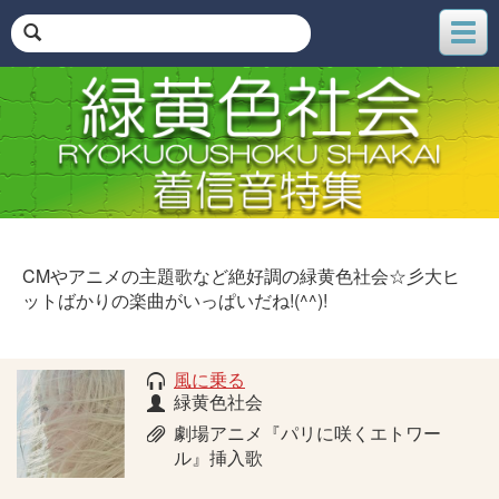
メ
ニ
ュ
ー
CMやアニメの主題歌など絶好調の緑黄色社会☆彡大ヒ
ットばかりの楽曲がいっぱいだね!(^^)!
風に乗る
緑黄色社会
劇場アニメ『パリに咲くエトワー
ル』挿入歌