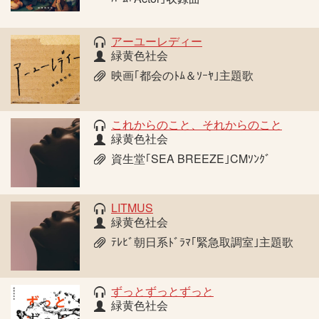
アーユーレディー
緑黄色社会
映画｢都会のﾄﾑ＆ｿｰﾔ｣主題歌
これからのこと、それからのこと
緑黄色社会
資生堂｢SEA BREEZE｣CMｿﾝｸﾞ
LITMUS
緑黄色社会
ﾃﾚﾋﾞ朝日系ﾄﾞﾗﾏ｢緊急取調室｣主題歌
ずっとずっとずっと
緑黄色社会