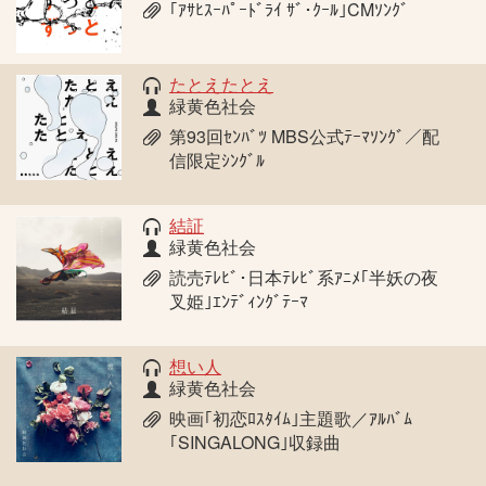
｢ｱｻﾋｽｰﾊﾟｰﾄﾞﾗｲ ｻﾞ･ｸｰﾙ｣CMｿﾝｸﾞ
たとえたとえ
緑黄色社会
第93回ｾﾝﾊﾞﾂ MBS公式ﾃｰﾏｿﾝｸﾞ／配
信限定ｼﾝｸﾞﾙ
結証
緑黄色社会
読売ﾃﾚﾋﾞ･日本ﾃﾚﾋﾞ系ｱﾆﾒ｢半妖の夜
叉姫｣ｴﾝﾃﾞｨﾝｸﾞﾃｰﾏ
想い人
緑黄色社会
映画｢初恋ﾛｽﾀｲﾑ｣主題歌／ｱﾙﾊﾞﾑ
｢SINGALONG｣収録曲