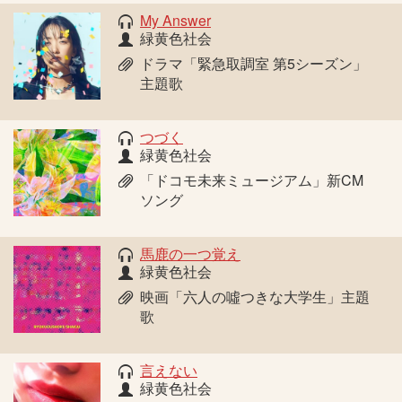
My Answer
緑黄色社会
ドラマ「緊急取調室 第5シーズン」
主題歌
つづく
緑黄色社会
「ドコモ未来ミュージアム」新CM
ソング
馬鹿の一つ覚え
緑黄色社会
映画「六人の噓つきな大学生」主題
歌
言えない
緑黄色社会